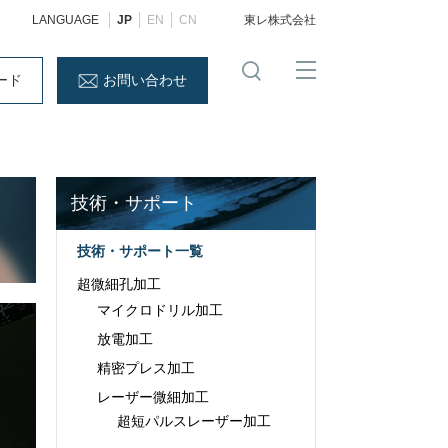
LANGUAGE
JP
EN
CN
東レ株式会社
ード
お問い合わせ
技術・サポート
技術・サポート一覧
超微細孔加工
マイクロドリル加工
放電加工
精密プレス加工
レーザー微細加工
超短パルスレーザー加工