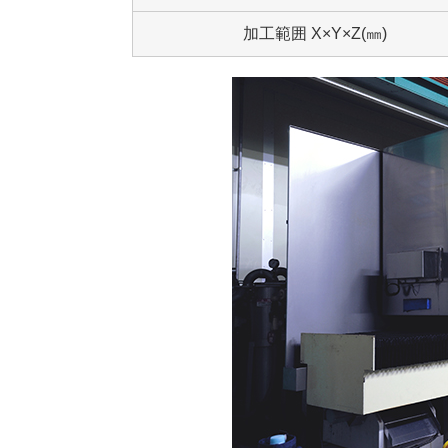
加工範囲 X×Y×Z(㎜)