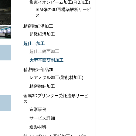
集束イオンビーム加工(FIB加工)
SIM像の3D再構築解析サービ
ス
精密微細溝加工
超微細溝加工
超仕上加工
超仕上鏡面加工
大型平面研削加工
精密微細部品加工
レアメタル加工(難削材加工)
精密微細加工
金属3Dプリンター受託造形サービ
ス
造形事例
サービス詳細
造形材料