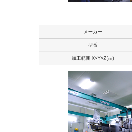
メーカー
型番
加工範囲 X×Y×Z(㎜)