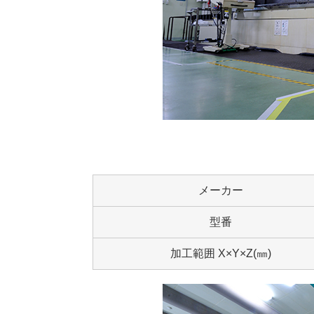
メーカー
型番
加工範囲 X×Y×Z(㎜)