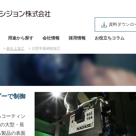
資料ダウンロ
用途から探す
会社情報
採用情報
お役立ちコラム
超仕上加工
大型平面研削加工
ダーで制御
るコーティン
等の大型・長
る製品の表面