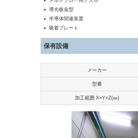
メルトブロー用ノズル
導光板金型
半導体関連装置
吸着プレート
保有設備
メーカー
型番
加工範囲 X×Y×Z(㎜)