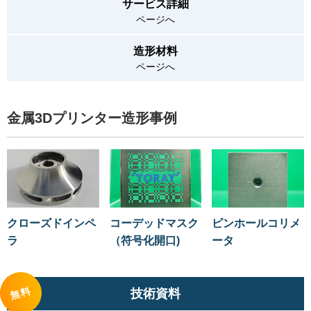
サービス詳細
ページへ
造形材料
ページへ
金属3Dプリンター造形事例
クローズドインペ
コーデッドマスク
ピンホールコリメ
ラ
（符号化開口)
ータ
無料
技術資料