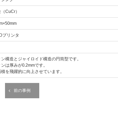
（CuCr）
m×50mm
Dプリンタ
ィン構造とジャイロイド構造の円筒型です。
ンは厚みが0.2mmです。
面積を飛躍的に向上させています。
前の事例