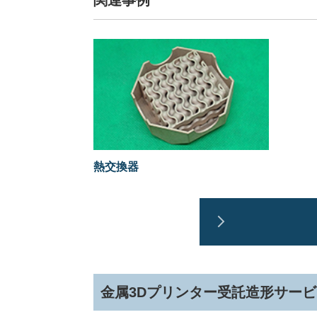
関連事例
熱交換器
金属3Dプリンター受託造形サー