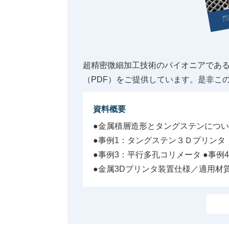
超精密微細加工技術のパイオニアであ
（PDF）をご提供しています。是非こ
資料概要
●金属積層造形とタングステンにつ
●事例1：タングステン３Ｄプリンタ
●事例3：平行多孔コリメータ
●事例
●金属3Dプリンタ装置仕様／適用材