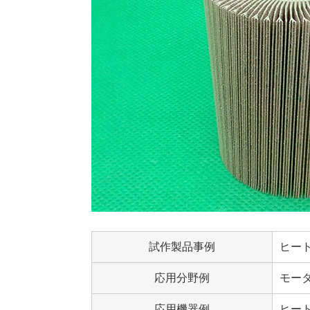
試作製品事例
ヒー
応用分野例
モー
応用機器例
ヒー