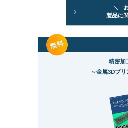
＼ 
製品に
無料
精密加工
～金属3Dプリ