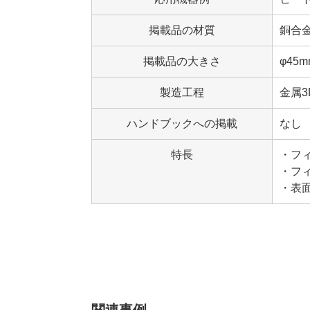
掲載品の材質
銅合金
掲載品の大きさ
φ45m
製造工程
金属3
ハンドブックへの掲載
なし
特長
・フ
・フィ
・表