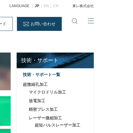
LANGUAGE
JP
EN
CN
東レ株式会社
ード
お問い合わせ
技術・サポート
技術・サポート一覧
超微細孔加工
マイクロドリル加工
放電加工
精密プレス加工
レーザー微細加工
超短パルスレーザー加工