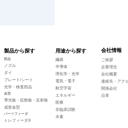
会社情報
製品から探す
用途から探す
部品
繊維
ご挨拶
ノズル
半導体
企業理念
ダイ
理化学・光学
会社概要
プレート/シート
電気・電子
連絡先・アク
光学・検査部品
航空宇宙
関係会社
金型
エネルギー
沿革
導光板・拡散板・反射板
医療
成形金型
非臨床試験
パーツフィーダ
水素
トレフィーダ®